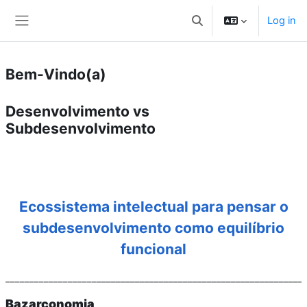
Skip to main content
Log in
Toggle search input
Side panel
Bem-Vindo(a)
Desenvolvimento vs
Subdesenvolvimento
Ecossistema intelectual para pensar o
subdesenvolvimento como equilíbrio
funcional
___________________________________________
___________________
Bazarconomia